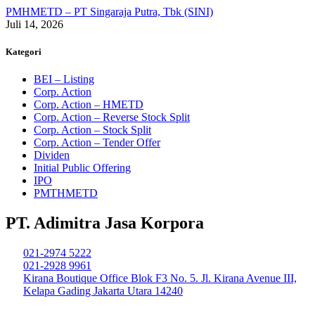
PMHMETD – PT Singaraja Putra, Tbk (SINI)
Juli 14, 2026
Kategori
BEI – Listing
Corp. Action
Corp. Action – HMETD
Corp. Action – Reverse Stock Split
Corp. Action – Stock Split
Corp. Action – Tender Offer
Dividen
Initial Public Offering
IPO
PMTHMETD
PT. Adimitra Jasa Korpora
021-2974 5222
021-2928 9961
Kirana Boutique Office Blok F3 No. 5. Jl. Kirana Avenue III,
Kelapa Gading Jakarta Utara 14240